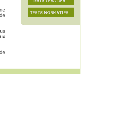
une
 de
dus
aux
 de